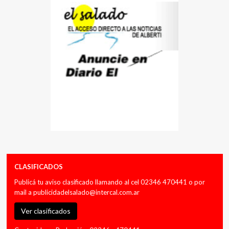
CLASIFICADOS
Publicá tu aviso clasificado llamando al cel 02346 470441 o por
mail a
publicidadelsalado@intercal.com.ar
Ver clasificados