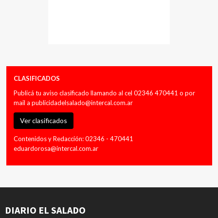
CLASIFICADOS
Publicá tu aviso clasificado llamando al cel 02346 470441 o por
mail a
publicidadelsalado@intercal.com.ar
Ver clasificados
Contenidos y Redacción: 02346 - 470441
eduardorosa@intercal.com.ar
DIARIO EL SALADO