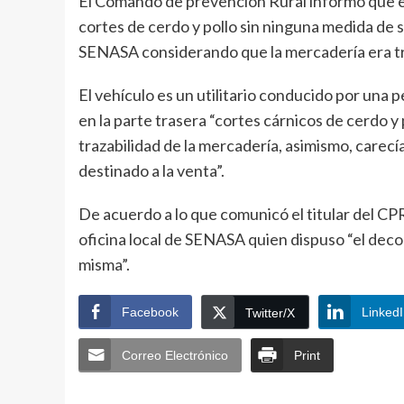
El Comando de prevención Rural informó que e
cortes de cerdo y pollo sin ninguna medida de sa
SENASA considerando que la mercadería era tr
El vehículo es un utilitario conducido por una 
en la parte trasera “cortes cárnicos de cerdo y
trazabilidad de la mercadería, asimismo, carec
destinado a la venta”.
De acuerdo a lo que comunicó el titular del CPR,
oficina local de SENASA quien dispuso “el deco
misma”.
Facebook
Linked
Twitter/X
Correo Electrónico
Print