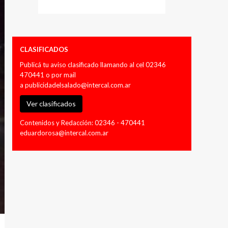
CLASIFICADOS
Publicá tu aviso clasificado llamando al cel 02346
470441 o por mail
a
publicidadelsalado@intercal.com.ar
Ver clasificados
Contenidos y Redacción: 02346 - 470441
eduardorosa@intercal.com.ar