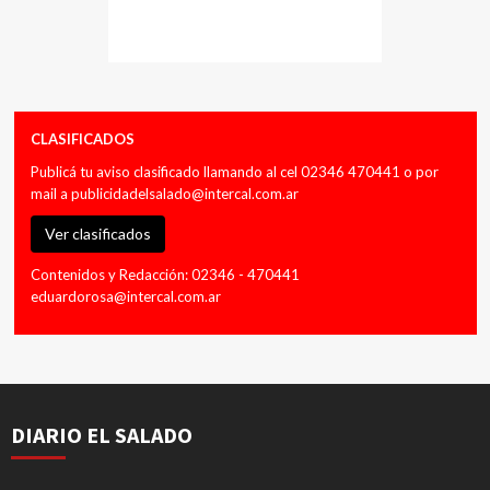
CLASIFICADOS
Publicá tu aviso clasificado llamando al cel 02346 470441 o por
mail a
publicidadelsalado@intercal.com.ar
Ver clasificados
Contenidos y Redacción: 02346 - 470441
eduardorosa@intercal.com.ar
DIARIO EL SALADO