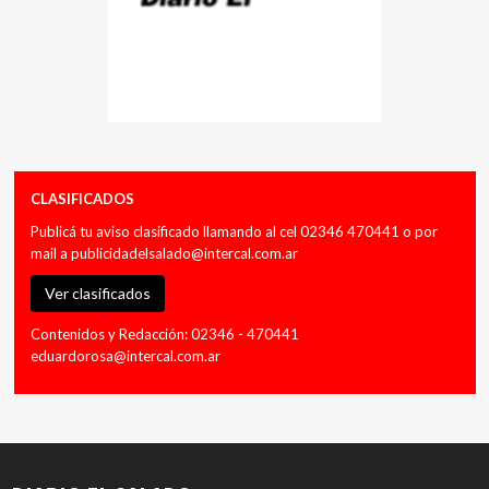
CLASIFICADOS
Publicá tu aviso clasificado llamando al cel 02346 470441 o por
mail a
publicidadelsalado@intercal.com.ar
Ver clasificados
Contenidos y Redacción: 02346 - 470441
eduardorosa@intercal.com.ar